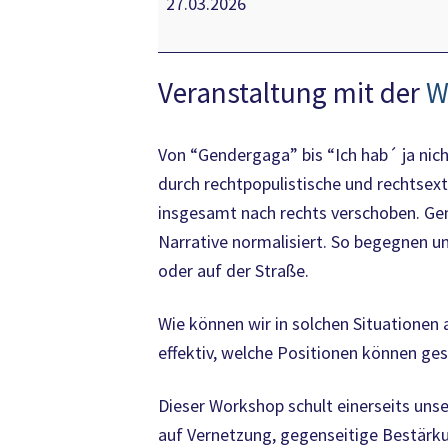
27.03.2026
und
Handlungstraining
gegen
Veranstaltung mit der
W
Sexismus
und
Von “Gendergaga” bis “Ich hab´ ja nich
Queerfeindlichkeit
durch rechtpopulistische und rechtsextr
insgesamt nach rechts verschoben. Gen
Narrative normalisiert. So begegnen uns
oder auf der Straße.
Wie können wir in solchen Situationen 
effektiv, welche Positionen können ge
Dieser Workshop schult einerseits uns
auf Vernetzung, gegenseitige Bestärku