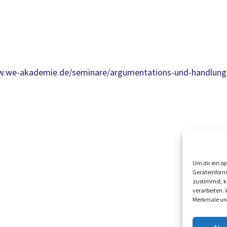
ww.we-akademie.de/seminare/argumentations-und-handlung
Um dir ein op
Geräteinform
zustimmst, kö
verarbeiten.
Merkmale und