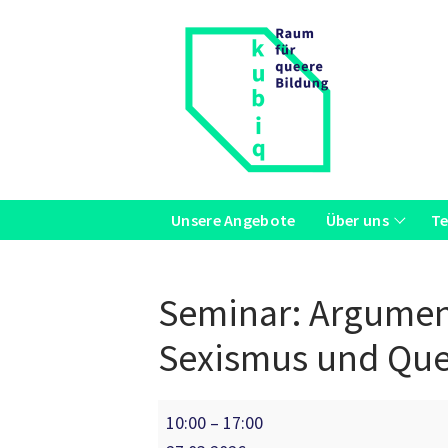
Zum
Inhalt
springen
Unsere Angebote
Über uns
T
Seminar: Argumen
Sexismus und Quee
Seminar:
10:00
–
17:00
Argumentations-