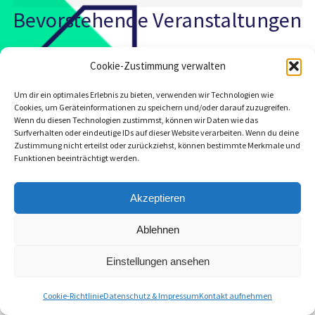
Einblick
Bevorstehende Veranstaltungen
Derzeit sind keine Veranstaltungen an diesem
Cookie-Zustimmung verwalten
Veranstaltungsort geplant.
Um dir ein optimales Erlebnis zu bieten, verwenden wir Technologien wie
Cookies, um Geräteinformationen zu speichern und/oder darauf zuzugreifen.
Wenn du diesen Technologien zustimmst, können wir Daten wie das
Surfverhalten oder eindeutige IDs auf dieser Website verarbeiten. Wenn du deine
Zustimmung nicht erteilst oder zurückziehst, können bestimmte Merkmale und
Funktionen beeinträchtigt werden.
Impressum & Datenschutz
Akzeptieren
Ablehnen
Einstellungen ansehen
Cookie-Richtlinie
Datenschutz & Impressum
Kontakt aufnehmen