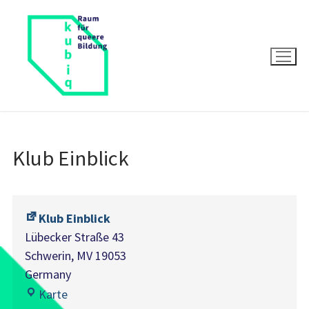
Zum
Inhalt
springen
Klub Einblick
Klub Einblick
Lübecker Straße 43
Schwerin
,
MV
19053
Germany
Klub
Karte